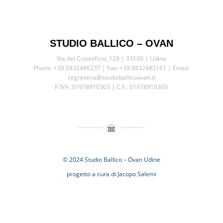
STUDIO BALLICO – OVAN
Via del Cotonificio, 129 | 33100 | Udine
Phone: +39 0432486237 | Fax: +39 0432485161 | Email:
segreteria@studioballicoovan.it
P.IVA: 01978910303 | C.F.: 01978910303
© 2024 Studio Ballico – Ovan Udine
progetto a cura di Jacopo Salemi